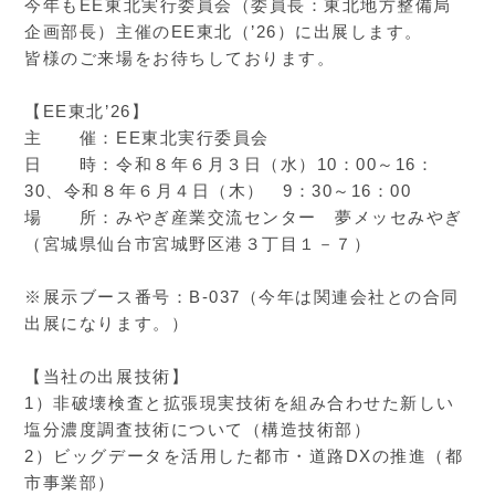
今年もEE東北実行委員会（委員長：東北地方整備局
企画部長）主催のEE東北（’26）に出展します。
皆様のご来場をお待ちしております。
【EE東北’26】
主 催：EE東北実行委員会
日 時：令和８年６月３日（水）10：00～16：
30、令和８年６月４日（木） 9：30～16：00
場 所：みやぎ産業交流センター 夢メッセみやぎ
（宮城県仙台市宮城野区港３丁目１－７）
※展示ブース番号：B-037（今年は関連会社との合同
出展になります。）
【当社の出展技術】
1）非破壊検査と拡張現実技術を組み合わせた新しい
塩分濃度調査技術について（構造技術部）
2）ビッグデータを活用した都市・道路DXの推進（都
市事業部）