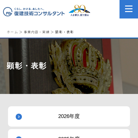
ホーム
＞
事業内容・実績
＞ 顕彰・表彰
顕彰・表彰
2026年度