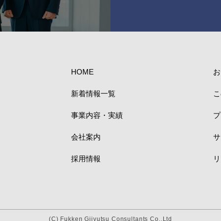
HOME
お
新着情報一覧
こ
事業内容・実績
プ
会社案内
サ
採用情報
リ
(C) Fukken Gijyutsu Consultants Co.,Ltd